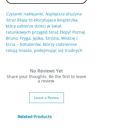
Czytanki naklejanki. Najlepsza drużyna
Straż Ekipa
to ekscytująca książeczka,
która zabierze dzieci w świat
ratunkowych przygód Straż Ekipy! Poznaj
Bruno, Fryga, Jędka, Strózia, Wiolcię i
Ercia – bohaterów, którzy codziennie
ratują miasto, podejmując się trudnych
misji ratunkowych. Dzięki naklejkom,
mały czytelnik może aktywnie
uczestniczyć w historii, rozwijając swoje
No Reviews Yet
umiejętności manualne i
Share your thoughts. Be the first to leave
spostrzegawczość.
a review.
Korzyści:
Leave a Review
Aktywne uczestnictwo w opowieści
–
dziecko przykleja naklejki w
odpowiednich miejscach, co angażuje
Related Products
je w tworzenie historii.
Rozwój wyobraźni
– zabawa
naklejkami i ciekawe przygody