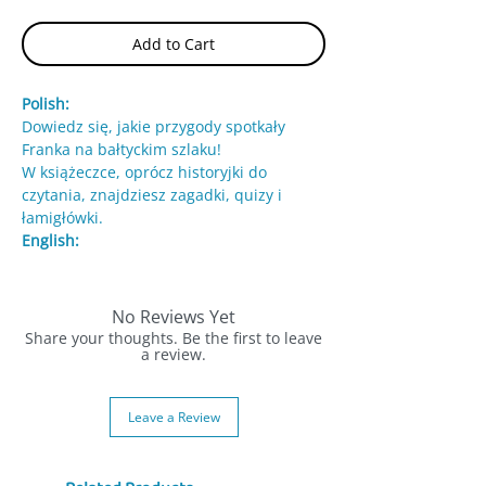
Add to Cart
Polish:
Dowiedz się, jakie przygody spotkały
Franka na bałtyckim szlaku!
W książeczce, oprócz historyjki do
czytania, znajdziesz zagadki, quizy i
łamigłówki.
English:
Find out what adventures Frank
encountered on the Baltic trail!
In the book, besides the story to read,
No Reviews Yet
you will find puzzles, quizzes, and
Share your thoughts. Be the first to leave
brainteasers.
a review.
Leave a Review