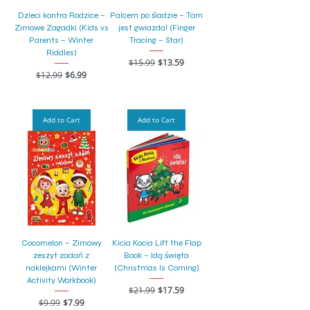
Dzieci kontra Rodzice –
Palcem po śladzie – Tam
Zimowe Zagadki (Kids vs
jest gwiazda! (Finger
Parents – Winter
Tracing – Star)
Riddles)
Regular Price
Sale Price
$15.99
$13.59
Regular Price
Sale Price
$12.99
$6.99
Add to Cart
Add to Cart
Cocomelon – Zimowy
Kicia Kocia Lift the Flap
zeszyt zadań z
Book – Idą święta
naklejkami (Winter
(Christmas Is Coming)
Activity Workbook)
Regular Price
Sale Price
$21.99
$17.59
Regular Price
Sale Price
$9.99
$7.99