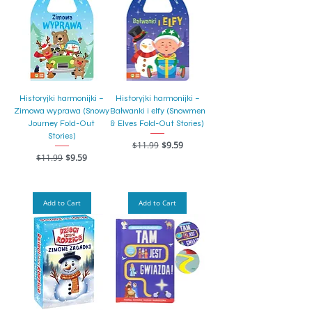
Historyjki harmonijki –
Historyjki harmonijki –
Zimowa wyprawa (Snowy
Bałwanki i elfy (Snowmen
Journey Fold-Out
& Elves Fold-Out Stories)
Stories)
Regular Price
Sale Price
$11.99
$9.59
Regular Price
Sale Price
$11.99
$9.59
Add to Cart
Add to Cart