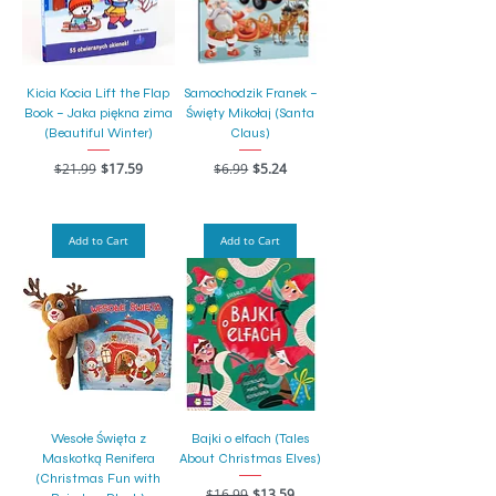
Kicia Kocia Lift the Flap
Samochodzik Franek –
Book – Jaka piękna zima
Święty Mikołaj (Santa
(Beautiful Winter)
Claus)
Regular Price
Sale Price
Regular Price
Sale Price
$21.99
$17.59
$6.99
$5.24
Add to Cart
Add to Cart
Wesołe Święta z
Bajki o elfach (Tales
Maskotką Renifera
About Christmas Elves)
(Christmas Fun with
Regular Price
Sale Price
$16.99
$13.59