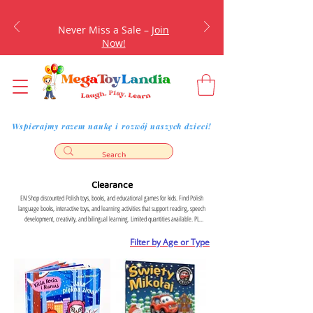
Never Miss a Sale –
Join
Now!
Wspierajmy razem naukę i rozwój naszych dzieci!
Clearance
EN Shop discounted Polish toys, books, and educational games for kids. Find Polish
language books, interactive toys, and learning activities that support reading, speech
development, creativity, and bilingual learning. Limited quantities available. PL
Promocyjne polskie zabawki i książki dla dzieci. Książki po polsku, zabawki interaktywne i
edukacyjne wspierające naukę czytania, rozwój mowy i dwujęzyczność. Ilości
Filter by Age or Type
ograniczone.