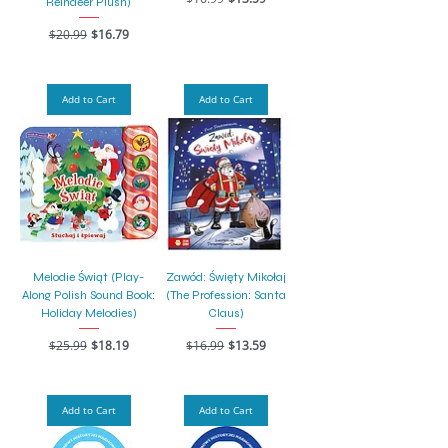
Reindeer Plush)
Regular Price
Sale Price
$20.99
$16.79
Add to Cart
Add to Cart
Melodie Świąt (Play-
Zawód: Święty Mikołaj
Along Polish Sound Book:
(The Profession: Santa
Holiday Melodies)
Claus)
Regular Price
Sale Price
Regular Price
Sale Price
$25.99
$18.19
$16.99
$13.59
Add to Cart
Add to Cart