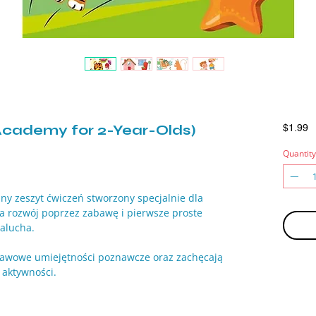
Academy for 2-Year-Olds)
P
$1.99
Quantity
ny zeszyt ćwiczeń stworzony specjalnie dla
ra rozwój poprzez zabawę i pierwsze proste
alucha.
tawowe umiejętności poznawcze oraz zachęcają
 aktywności.
nia takie jak wyszukiwanie elementów,