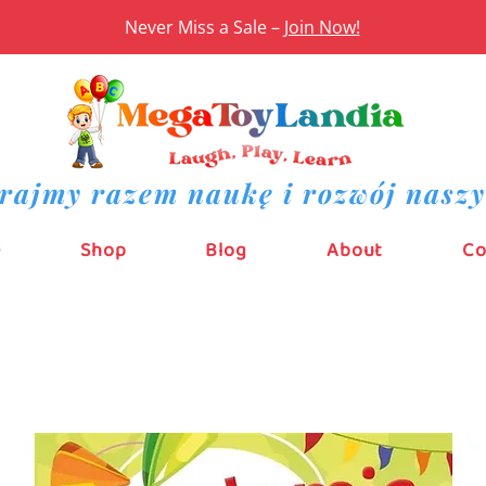
Never Miss a Sale –
Join Now!
rajmy razem naukę i rozwój naszy
e
Shop
Blog
About
Co