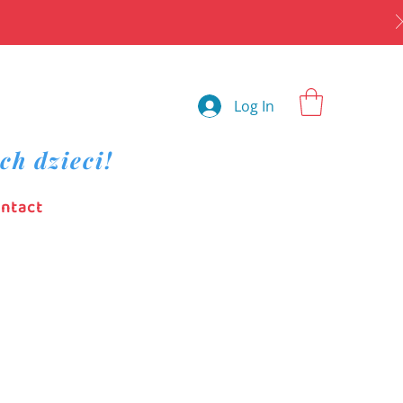
Log In
ch dzieci!
ntact