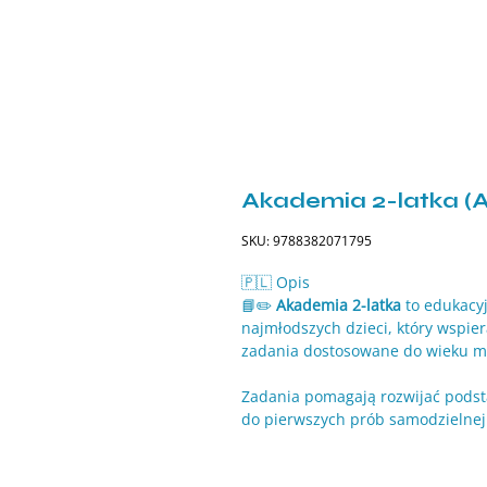
Akademia 2-latka (
SKU: 9788382071795
🇵🇱 Opis
📘✏️
Akademia 2-latka
to edukacyj
najmłodszych dzieci, który wspie
zadania dostosowane do wieku m
Zadania pomagają rozwijać pods
do pierwszych prób samodzielnej
🔍 W książce znajdują się ćwicze