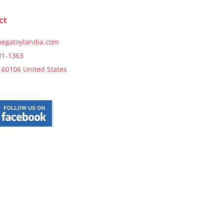
Price
$11.99
Price
$27.99
ct
Notify Me
t
Notify Me
egatoylandia.com
01-1363
s, 60106 United States