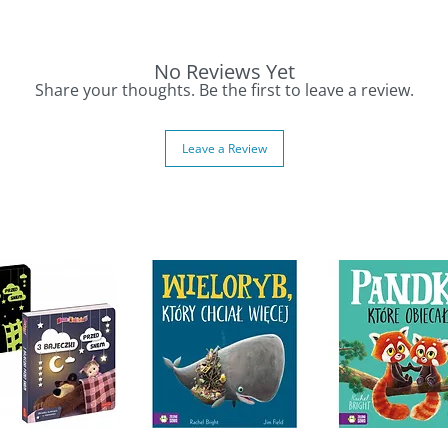
rwsze próby kolorowania. Ciekawe ilustracje
 dostrzegania szczegółów, kształtów oraz
No Reviews Yet
Share your thoughts. Be the first to leave a review.
Leave a Review
lorowania
odzin w USA, które chcą wspierać rozwój
ez spokojną i wartościową zabawę w domu.
 language activity workbook designed especially
y development through simple structured play.
d to a toddler’s abilities and encourage
 and engaging way.