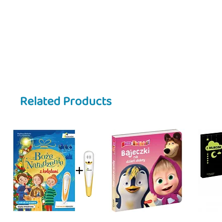
dopasowywanie obrazków oraz pie
przyciągają uwagę dziecka i uczą
wielkości.
✨ Praca z książką:
• rozwija spostrzegawczość
• wspiera umiejętność kojarzenia
• ćwiczy orientację w przestrzeni
• doskonali motorykę małą
• zachęca do pierwszych prób ko
Related Products
📚 To doskonała propozycja dla r
dwulatka w języku polskim poprz
🇺🇸 Description
📘✏️
Akademia 2-latka
is a Polish
for two year olds to support earl
All activities are carefully adapte
independent exploration in a fun