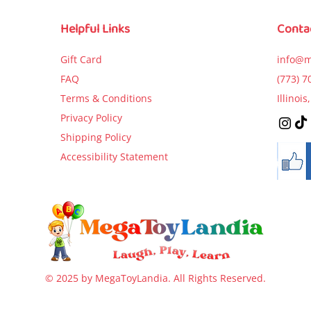
Price
$9.99
Price
Price
$5.99
$5.99
Helpful Links
Conta
Add to Cart
Add to Cart
Add to Car
Gift Card
info@m
FAQ
(773) 7
Terms & Conditions
Illinoi
Privacy Policy
Shipping Policy
Accessibility Statement
© 2025 by MegaToyLandia. All Rights Reserved.