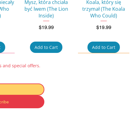
w
Quick View
Quick View
biecały
Mysz, która chciała
Koala, który się
 Who
być lwem (The Lion
trzymał (The Koala
)
Inside)
Who Could)
Price
Price
$19.99
$19.99
t
Add to Cart
Add to Cart
 and special offers.
cribe
w
Quick View
Quick View
ok for
Pucio uczy się mówić:
Kicia Kocia i Nunuś
 na
Zabawy
Baby Book – Zabawki
 to a
dźwiękonaśladowcze
(Toys)
ty)
(Learning to Talk)