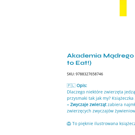
Akademia Mądrego D
to Eat!)
SKU: 9788327658746
🇵🇱
Opis:
Dlaczego niektóre zwierzęta jedzą
przysmaki tak jak my? Książeczka
– Zwyczaje zwierząt
zabiera najmł
zwierzęcych zwyczajów żywieniow
🦁 To pięknie ilustrowana książec
kolorowych obrazków, które w pr