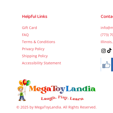
Broke the Car?)
Birthday Par
Price
$9.99
Price
Price
$5.99
$5.99
Helpful Links
Conta
Add to Cart
Add to Cart
Add to Car
Gift Card
info@m
FAQ
(773) 7
Terms & Conditions
Illinoi
Privacy Policy
Shipping Policy
Accessibility Statement
© 2025 by MegaToyLandia. All Rights Reserved.