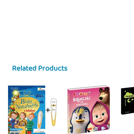
zwierzęta i dlaczego.
Dzieci mogą zgadywać odpowiedzi
— to nauka przez zabawę i dosko
myślenia
.
📖 Seria
Zwyczaje zwierząt
pomaga 
sobą wiele wspólnego. To idealna
przyrody!
✨
Dlaczego warto:
Related Products
✅ Uczy, co i jak jedzą różne zwier
✅ Zawiera ciekawe zagadki z odp
✅ Rozwija ciekawość, logiczne my
✅ Piękne, barwne ilustracje przy
✅ Idealna do wspólnego czytania 
📚
Seria:
Akademia Mądrego Dziec
👧
Wiek:
2–5 lat
🇺🇸
Description:
What do animals like to eat? Do t