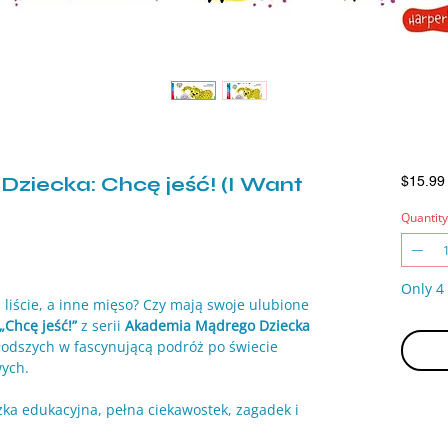
ziecka: Chcę jeść! (I Want
$15.99
Quantity
Only 4 
 liście, a inne mięso? Czy mają swoje ulubione
„Chcę jeść!”
z serii
Akademia Mądrego Dziecka
odszych w fascynującą podróż po świecie
ych.
zka edukacyjna, pełna ciekawostek, zagadek i
osty i zabawny sposób tłumaczą,
co jedzą różne