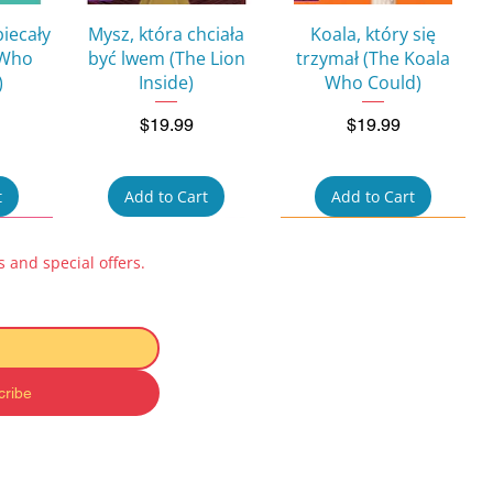
w
Quick View
Quick View
biecały
Mysz, która chciała
Koala, który się
 Who
być lwem (The Lion
trzymał (The Koala
)
Inside)
Who Could)
Price
Price
$19.99
$19.99
t
Add to Cart
Add to Cart
 and special offers.
cribe
w
Quick View
Quick View
ok for
Pucio uczy się mówić:
Kicia Kocia i Nunuś
 na
Zabawy
Baby Book – Zabawki
 to a
dźwiękonaśladowcze
(Toys)