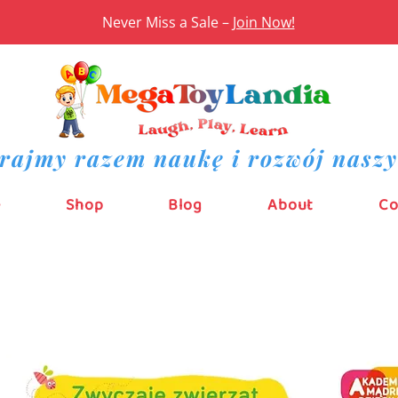
Never Miss a Sale –
Join Now!
rajmy razem naukę i rozwój naszy
e
Shop
Blog
About
Co