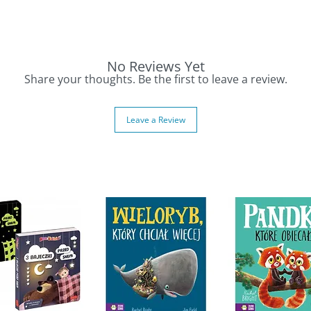
, a po rozłożeniu strony odkrywają rozwiązanie
nały trening
sprawności manualnej i logicznego
No Reviews Yet
Share your thoughts. Be the first to leave a review.
zrozumieć, że świat ludzi i zwierząt ma ze
 pozycja dla przedszkolaków ciekawych świata i
Leave a Review
zęta
owiedziami pod klapkami
ślenie i motorykę małą
ciągają uwagę dziecka
i rozmowy o przyrodzie
ka – Zwyczaje zwierząt
hey have favorite meals just like we do?
“I Want