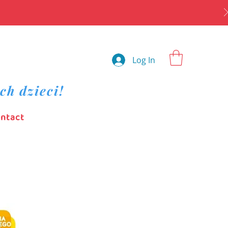
Log In
ch dzieci!
ntact