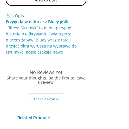
🇵🇱 Opis
Przygoda w naturze z Bluey 🌿🐶
„Bluey: Strumyk” to pełna przygód
historia o odkrywaniu świata poza
placem zabaw. Bluey wraz z tatą i
przyjaciółmi wyrusza na wyprawę do
strumyka, gdzie czekają nowe
doświadczenia i wyzwania.
To książka, która pokazuje dzieciom
No Reviews Yet
radość z odkrywania natury.
Share your thoughts. Be the first to leave
a review.
✨ Cechy:
• Prosty tekst dla początkujących
Leave a Review
czytelników
• Duże litery ułatwiające czytanie
• Kolorowe ilustracje inspirowane
Related Products
serialem
• Historia pełna przygód i humoru