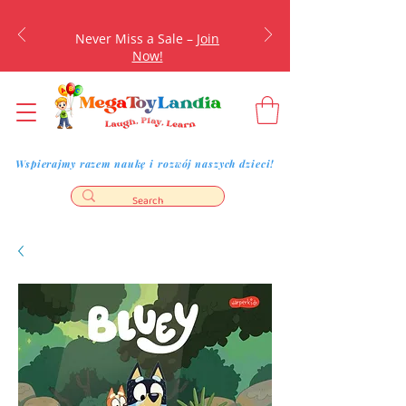
Never Miss a Sale –
Join
Now!
Wspierajmy razem naukę i rozwój naszych dzieci!