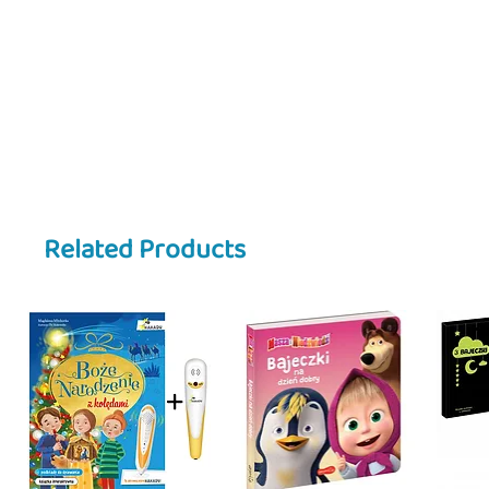
ilustracje pomagają dziecku lepie
lektury.
W książce znajdziesz:
🔤
Duże litery
, które ułatwiają na
📖
Podział na sylaby
, wspierający
📚 Znana bajka w wersji dostosow
🎨 Kolorowe ilustracje pomagając
Książka pomaga dziecku:
✔ rozwijać umiejętność czytania
Related Products
✔ budować pewność siebie podcza
✔ rozwijać wyobraźnię i miłość do
Idealna dla dzieci, które zaczynaj
🇺🇸
Description
Już czytam sam: The Three Little P
Syllable Reading)
A classic fairy tale adapted for c