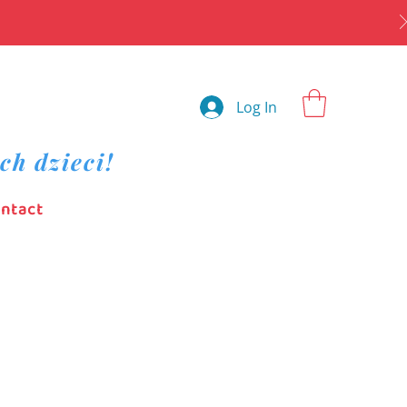
Log In
ch dzieci!
ntact