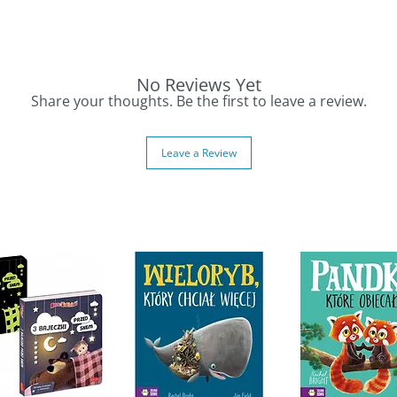
j zrozumieć historię i zachęcają do dalszej
ukę czytania
No Reviews Yet
 składanie słów
Share your thoughts. Be the first to leave a review.
anej dla początkujących czytelników
e zrozumieć tekst
Leave a Review
s samodzielnej lektury
 książek
ą czytać po polsku.
igs – Polish Early Reader (Large Letters &
hildren who are beginning to read