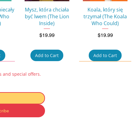
w
Quick View
Quick View
biecały
Mysz, która chciała
Koala, który się
 Who
być lwem (The Lion
trzymał (The Koala
)
Inside)
Who Could)
Price
Price
$19.99
$19.99
t
Add to Cart
Add to Cart
 and special offers.
cribe
w
Quick View
Quick View
ok for
Pucio uczy się mówić:
Kicia Kocia i Nunuś
 na
Zabawy
Baby Book – Zabawki
 to a
dźwiękonaśladowcze
(Toys)