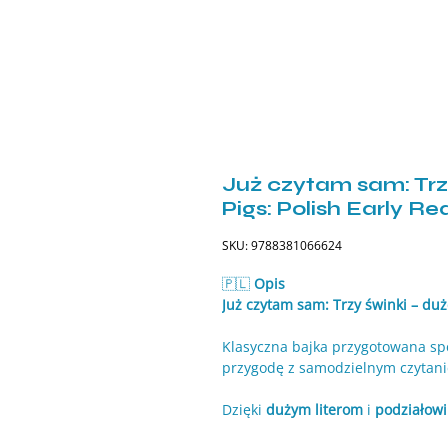
Już czytam sam: Trzy
Pigs: Polish Early Re
SKU: 9788381066624
🇵🇱
Opis
Już czytam sam: Trzy świnki – duże
Klasyczna bajka przygotowana spec
przygodę z samodzielnym czytan
Dzięki
dużym literom
i
podziałowi
rozpoznawać słowa i uczyć się pły