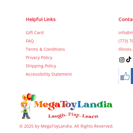
Broke the Car?)
Birthday Par
Price
$9.99
Price
Price
$5.99
$5.99
Helpful Links
Conta
Add to Cart
Add to Cart
Add to Car
Gift Card
info@m
FAQ
(773) 7
Terms & Conditions
Illinoi
Privacy Policy
Shipping Policy
Accessibility Statement
© 2025 by MegaToyLandia. All Rights Reserved.