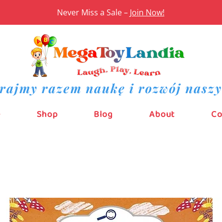
Never Miss a Sale –
Join Now!
rajmy razem naukę i rozwój naszy
e
Shop
Blog
About
Co