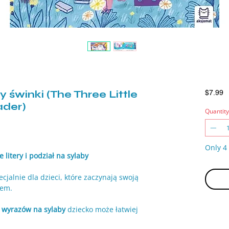
 świnki (The Three Little
P
$7.99
ader)
Quantity
Only 4 
 litery i podział na sylaby
jalnie dla dzieci, które zaczynają swoją
iem.
 wyrazów na sylaby
dziecko może łatwiej
nnego czytania. Prosty tekst oraz kolorowe