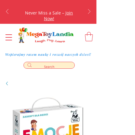
Never Miss a Sale –
Join
Now!
Wspierajmy razem naukę i rozwój naszych dzieci!