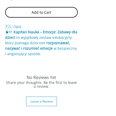
Add to Cart
🇵🇱 Opis
🧠💛
Kapitan Nauka – Emocje: Zabawy dla
dzieci
to wyjątkowy zestaw edukacyjny,
który pomaga dzieciom
rozpoznawać,
nazywać i rozumieć emocje
w bezpieczny
i angażujący sposób.
🤔 Czy wszyscy czujemy radość tak samo
😟 Czy istnieją dobre i złe emocje
❤️ Jak mówić o tym, co czujemy
No Reviews Yet
Share your thoughts. Be the first to leave
Ten zestaw wspiera
a review.
harmonijny rozwój
emocjonalny
, uczy empatii, samoregulacji
i pomaga budować zdrowe relacje z
Leave a Review
innymi.
📦 W zestawie: