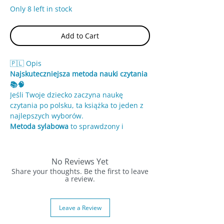
Only 8 left in stock
Add to Cart
🇵🇱 Opis
Najskuteczniejsza metoda nauki czytania
📚🧠
Jeśli Twoje dziecko zaczyna naukę
czytania po polsku, ta książka to jeden z
najlepszych wyborów.
Metoda sylabowa
to sprawdzony i
rekomendowany sposób nauki, który
pomaga dzieciom czytać szybciej i bez
frustracji.
No Reviews Yet
Share your thoughts. Be the first to leave
✨ Jak to działa:
a review.
Dziecko nie uczy się pojedynczych liter…
👉 tylko od razu łączy je w sylaby i słowa
Leave a Review
Dzięki temu: