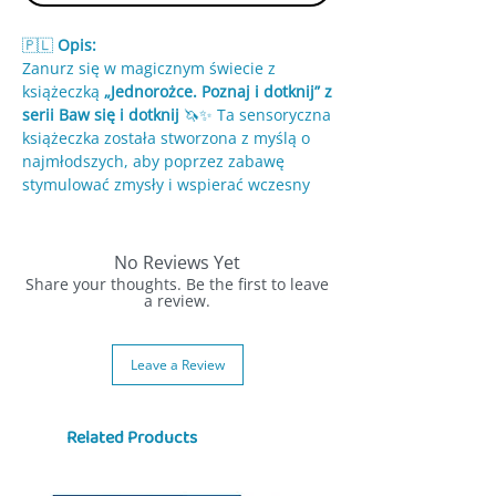
🇵🇱
Opis:
Zanurz się w magicznym świecie z
książeczką
„Jednorożce. Poznaj i dotknij” z
serii Baw się i dotknij
🦄✨ Ta sensoryczna
książeczka została stworzona z myślą o
najmłodszych, aby poprzez zabawę
stymulować zmysły i wspierać wczesny
rozwój dziecka.
👶 Barwne ilustracje, proste i zabawne
No Reviews Yet
wierszyki oraz silikonowe elementy do
Share your thoughts. Be the first to leave
dotykania zachęcają malucha do
a review.
aktywnej zabawy. Każda strona oferuje
nowe bodźce, które angażują wzrok,
Leave a Review
dotyk i słuch.
✋ Wbudowane silikonowe elementy o
Related Products
różnych fakturach są bezpieczne, trwałe i
idealnie dopasowane do małych rączek.
Dotykanie ich wspiera rozwój motoryki