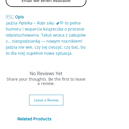
Email Me When Available
🇵🇱
Opis
Jadzia Pętelka – Robi siku
🚽💛 to pełna
humoru i wsparcia książeczka o procesie
odpieluchowania. Tatuś wraca z zakupów
z… niespodzianką — nowym nocnikiem!
Jadzia nie wie, czy się cieszyć, czy bać, bo
to dla niej zupełnie nowa sytuacja.
Jej starszy brat Staś i tata tłumaczą, jak
korzystać z nocnika. Jest dużo śmiechu —
No Reviews Yet
Jadzia myśli, że to kapelusz 🎩 albo
Share your thoughts. Be the first to leave
pudełko na zabawki! A pierwszy raz
a review.
siada… w pełnym ubraniu 😄. W końcu
uczy się, jak to działa, i z pomocą rodziny
Leave a Review
żegna pieluszki na zawsze.
To ciepła i realistyczna historia, która
pomaga dzieciom oswoić się z nocnikiem
Related Products
i zrozumieć, że potrafią zrobić wszystko
— krok po kroku.