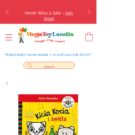
Never Miss a Sale –
Join
Now!
Wspierajmy razem naukę i rozwój naszych dzieci!