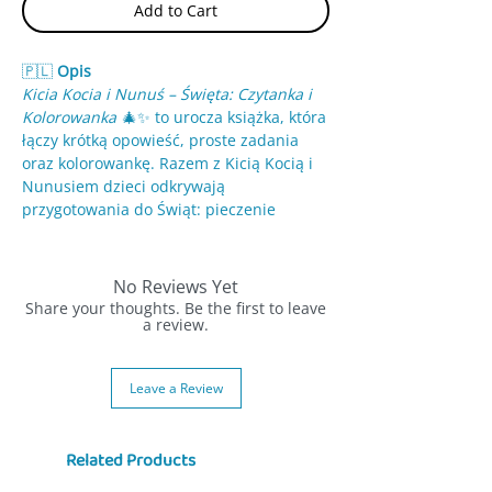
Add to Cart
🇵🇱
Opis
Kicia Kocia i Nunuś – Święta: Czytanka i
Kolorowanka
🎄✨ to urocza książka, która
łączy krótką opowieść, proste zadania
oraz kolorowankę. Razem z Kicią Kocią i
Nunusiem dzieci odkrywają
przygotowania do Świąt: pieczenie
pierniczków 🍪, strojenie choinki 🎄 i
świąteczne tradycje pełne radości i
ciepła.
No Reviews Yet
Share your thoughts. Be the first to leave
Duże ilustracje, czytelne kontury i lekkie
a review.
zadania sprawiają, że książka jest idealna
dla młodszych dzieci ✏️💛. Rozwija
Leave a Review
kreatywność, cierpliwość, zdolności
manualne i wprowadza w świąteczny
klimat.
Related Products
Dlaczego warto?