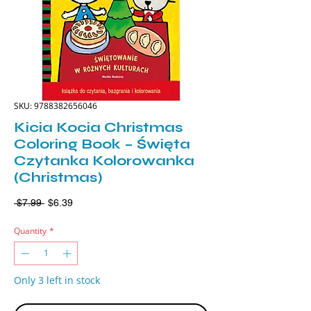
SKU: 9788382656046
Kicia Kocia Christmas
Coloring Book – Święta
Czytanka Kolorowanka
(Christmas)
Regular
Sale
 $7.99 
$6.39
Price
Price
Quantity
*
Only 3 left in stock