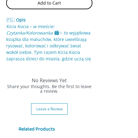
Add to Cart
🇵🇱
Opis
Kicia Kocia – w mieście:
Czytanka/Kolorowanka
🏙️✨ to wyjątkowa
książka dla maluchów, które uwielbiają
rysować, kolorować i odkrywać świat
wokół siebie. Tym razem Kicia Kocia
zaprasza dzieci do miasta, gdzie uczą się
zasad ruchu ulicznego 🚦, poznają nowe
miejsca i ćwiczą uważność podczas
codziennych sytuacji.
No Reviews Yet
Share your thoughts. Be the first to leave
Książka łączy czytankę z kolorowanką i
a review.
miejscami do bazgrania ✏️🎨 — dzięki
temu maluch może swobodnie rysować
Leave a Review
po stronach, a jednocześnie rozwijać
kreatywność, motorykę małą oraz
słownictwo. To idealna książeczka dla
Related Products
dzieci, które często rysują po zwykłych
książkach — tutaj mogą to robić bez