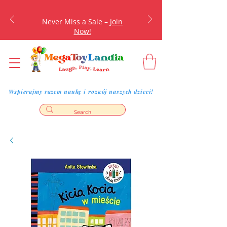
Never Miss a Sale –
Join
Now!
Wspierajmy razem naukę i rozwój naszych dzieci!