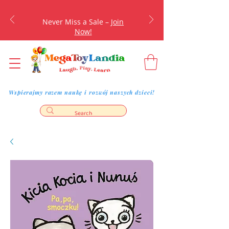
Never Miss a Sale –
Join
Now!
Wspierajmy razem naukę i rozwój naszych dzieci!