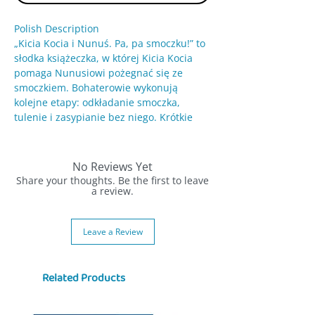
Polish Description
„Kicia Kocia i Nunuś. Pa, pa smoczku!” to
słodka książeczka, w której Kicia Kocia
pomaga Nunusiowi pożegnać się ze
smoczkiem. Bohaterowie wykonują
kolejne etapy: odkładanie smoczka,
tulenie i zasypianie bez niego. Krótkie
zdania i ciepłe ilustracje wspierają
malucha w przejściowym rytuale,
wspomagając rozwój emocjonalny.
No Reviews Yet
Share your thoughts. Be the first to leave
✨ Dlaczego warto:
a review.
Temat pożegnania – naturalny krok w
rozwoju dziecka
Leave a Review
Wsparcie emocji – zmniejsza lęk przed
rozstaniem ze smoczkiem
Wspólne czytanie – pomaga dziecku
Related Products
przejść przez zmianę
Trwałe strony – solidna kartonowa
konstrukcja dla dzieci