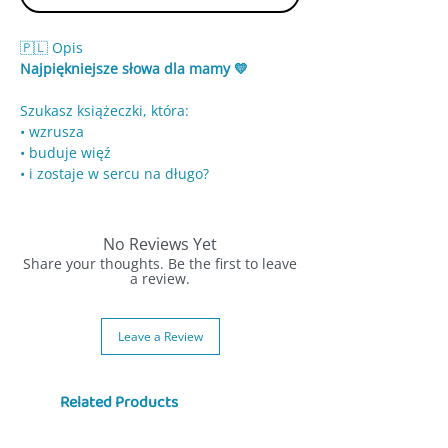
🇵🇱 Opis
Najpiękniejsze słowa dla mamy 💛
Szukasz książeczki, która:
• wzrusza
• buduje więź
• i zostaje w sercu na długo?
👉 „Kocham Cię, Mamo” to coś więcej niż
książka
No Reviews Yet
To wspólny moment ❤️
Share your thoughts. Be the first to leave
a review.
📖 Ciepła, rymowana historia o miłości
mamy i dziecka
Leave a Review
Maluch poznaje świat poprzez:
• przytulne sceny
Related Products
• zwierzątka z mamami
• codzienne chwile pełne czułości