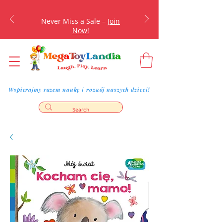
Never Miss a Sale –
Join
Now!
Wspierajmy razem naukę i rozwój naszych dzieci!