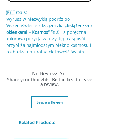
🇵🇱
Opis:
Wyrusz w niezwykłą podróż po
Wszechświecie z książeczką
„Książeczka z
okienkami – Kosmos”
🚀🌌 Ta poręczna i
kolorowa pozycja w przystępny sposób
przybliża najmłodszym piękno kosmosu i
rozbudza naturalną ciekawość świata.
🌍 Dzięki otwieranym okienkom dziecko
może odkrywać planety, gwiazdy i inne
No Reviews Yet
kosmiczne tajemnice krok po kroku.
Share your thoughts. Be the first to leave
Każde otwarcie okienka to nowa
a review.
niespodzianka, która angażuje, inspiruje i
zachęca do zadawania pytań.
Leave a Review
👶 Prosty język i wyraźne ilustracje
sprawiają, że książeczka idealnie
Related Products
sprawdzi się zarówno dla dzieci uczących
się mówić, jak i tych, które stawiają
pierwsze kroki w samodzielnym czytaniu.