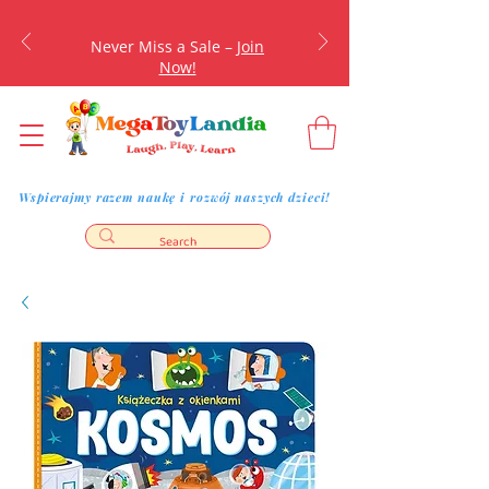
Never Miss a Sale –
Join
Now!
Wspierajmy razem naukę i rozwój naszych dzieci!