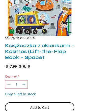
SKU: 9788382134216
Książeczka z okienkami –
Kosmos (Lift-the-Flap
Book – Space)
Regular
Sale
 $17.99 
$16.19
Price
Price
Quantity
*
Only 4 left in stock
Add to Cart