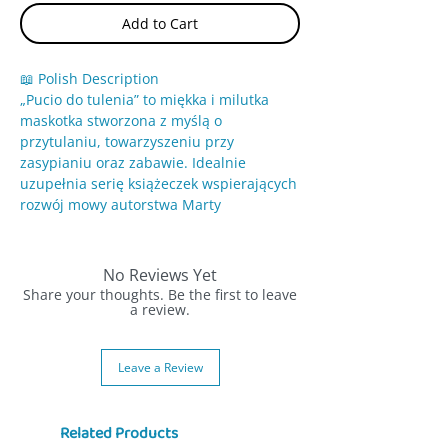
Add to Cart
📖 Polish Description
„Pucio do tulenia” to miękka i milutka
maskotka stworzona z myślą o
przytulaniu, towarzyszeniu przy
zasypianiu oraz zabawie. Idealnie
uzupełnia serię książeczek wspierających
rozwój mowy autorstwa Marty
Galewskiej-Kustry z ilustracjami Joanny
Kłos. Ta urocza przytulanka stanie się
najlepszym przyjacielem każdego
No Reviews Yet
malucha.
Share your thoughts. Be the first to leave
a review.
✨ Dlaczego warto:
💤 Idealna do przytulania i usypiania
Leave a Review
🤗 Łagodna i bezpieczna dla
maluchów
📚 Świetnie komponuje się z serią
Related Products
Pucio, wspierając rozwój mowy i