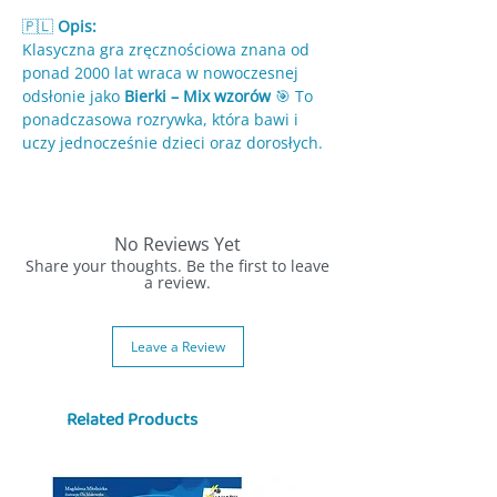
🇵🇱
Opis:
Klasyczna gra zręcznościowa znana od
ponad 2000 lat wraca w nowoczesnej
odsłonie jako
Bierki – Mix wzorów
🎯 To
ponadczasowa rozrywka, która bawi i
uczy jednocześnie dzieci oraz dorosłych.
🪵 Rozsypane na stole bierki tworzą jeden
stos, z którego gracze po kolei próbują
wyciągać pojedyncze patyczki, nie
No Reviews Yet
poruszając pozostałych. Gra wymaga
Share your thoughts. Be the first to leave
precyzji, skupienia i cierpliwości, a każda
a review.
runda dostarcza emocji i dobrej zabawy.
Leave a Review
👨‍👩‍👧‍👦 Bierki to idealna gra rodzinna,
która rozwija sprawność manualną,
koordynację ręka oko oraz koncentrację.
Related Products
Proste zasady sprawiają, że mogą w nią
grać gracze w różnym wieku, a losowo
wysyłane wzory dodają element
niespodzianki.