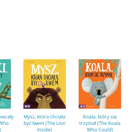
w
Quick View
Quick View
biecały
Mysz, która chciała
Koala, który się
 Who
być lwem (The Lion
trzymał (The Koala
)
Inside)
Who Could)