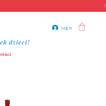
Log In
ch dzieci!
ntact