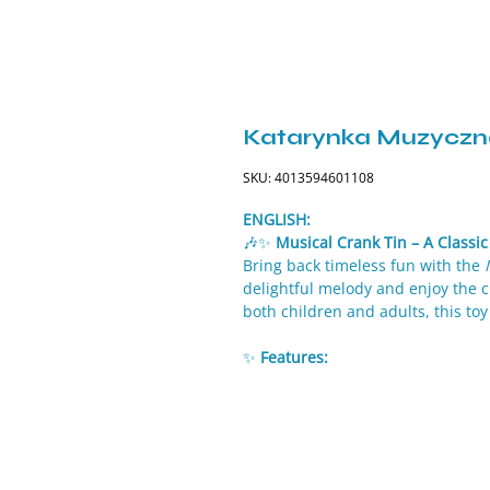
Katarynka Muzyczna
SKU: 4013594601108
ENGLISH:
🎶✨
Musical Crank Tin – A Classic
Bring back timeless fun with the
delightful melody and enjoy the c
both children and adults, this toy
✨
Features:
Durable metal construction for
Simple hand-crank mechanism 
Decorative designs available w
💡
Benefits: