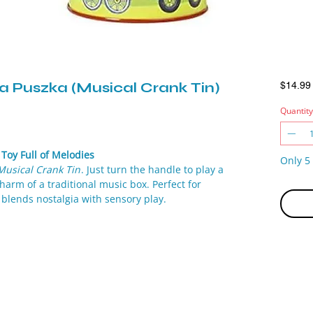
 Puszka (Musical Crank Tin)
$14.99
Quantity
 Toy Full of Melodies
Only 5 
Musical Crank Tin
. Just turn the handle to play a
harm of a traditional music box. Perfect for
 blends nostalgia with sensory play.
 long-lasting use.
creates beautiful melodies.
ith playful themes and colors.