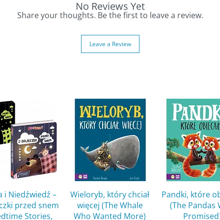
 hand coordination.
No Reviews Yet
d musical appreciation.
Share your thoughts. Be the first to leave a review.
gh interactive play.
Leave a Review
n a toy – it’s a charming keepsake that
ecorative touch to any child’s room.
 Klasyczna Zabawa Pełna Melodii
zki to ponadczasowa zabawka, która łączy
ręcić korbką, by rozbrzmiała piękna melodia,
 dorosłych.
.
jący klasyczne melodie.
ywy.
Quick View
Quick View
Quick Vie
 i Niedźwiedź –
Wieloryb, który chciał
Pandki, które o
eczki przed snem
więcej (The Whale
(The Pandas
edtime Stories,
Who Wanted More)
Promised
 koordynacji.