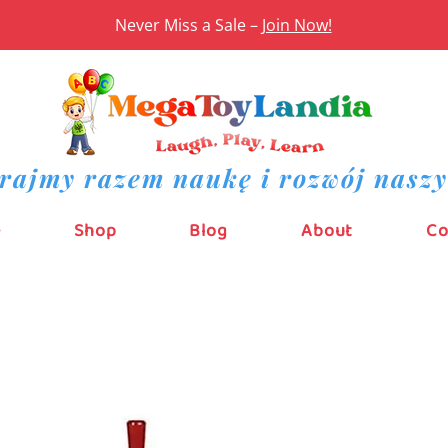
Never Miss a Sale –
Join Now!
rajmy razem naukę i rozwój naszy
e
Shop
Blog
About
Co