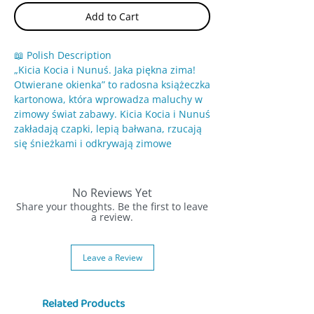
Add to Cart
📖 Polish Description
„Kicia Kocia i Nunuś. Jaka piękna zima!
Otwierane okienka” to radosna książeczka
kartonowa, która wprowadza maluchy w
zimowy świat zabawy. Kicia Kocia i Nunuś
zakładają czapki, lepią bałwana, rzucają
się śnieżkami i odkrywają zimowe
niespodzianki ukryte pod otwieranymi
okienkami. Prosty tekst i interaktywne
elementy sprawiają, że dzieci uczą się
No Reviews Yet
słów i rozwijają ciekawość.
Share your thoughts. Be the first to leave
a review.
✨ Dlaczego warto:
❄️ Zimowe przygody – bałwan, śnieżki,
Leave a Review
spacery
📖 Interaktywne okienka – element
zaskoczenia i zabawy
Related Products
🗣️ Nauka języka – proste słowa i