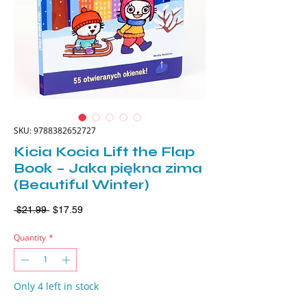
SKU: 9788382652727
Kicia Kocia Lift the Flap
Book – Jaka piękna zima
(Beautiful Winter)
Regular
Sale
 $21.99 
$17.59
Price
Price
Quantity
*
Only 4 left in stock