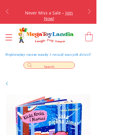
Never Miss a Sale –
Join
Now!
Wspierajmy razem naukę i rozwój naszych dzieci!