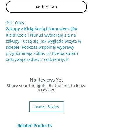
Add to Cart
🇵🇱 Opis
Zakupy z Kicią Kocią i Nunusiem 🛒✨
Kicia Kocia i Nunuś wybierają się na
zakupy i uczą się, jak wygląda wizyta w
sklepie. Podczas wspólnej wyprawy
przypominają sobie, co trzeba kupić i
odkrywają radość z codziennych
czynności.
To prosta i wesoła historia, która uczy
No Reviews Yet
przez zabawę.
Share your thoughts. Be the first to leave
a review.
✨ Cechy:
• Historia o robieniu zakupów
Leave a Review
• Bohaterowie: Kicia Kocia i Nunuś
• Prosty język dla najmłodszych
• Kolorowe ilustracje
Related Products
• Kartonowe strony odporne na