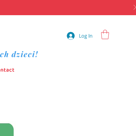
Log In
ch dzieci!
ntact