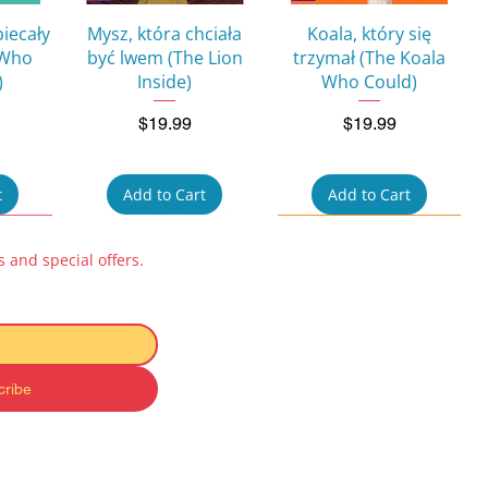
w
Quick View
Quick View
biecały
Mysz, która chciała
Koala, który się
 Who
być lwem (The Lion
trzymał (The Koala
)
Inside)
Who Could)
Price
Price
$19.99
$19.99
t
Add to Cart
Add to Cart
 and special offers.
cribe
w
Quick View
Quick View
ok for
Pucio uczy się mówić:
Kicia Kocia i Nunuś
 na
Zabawy
Baby Book – Zabawki
 to a
dźwiękonaśladowcze
(Toys)