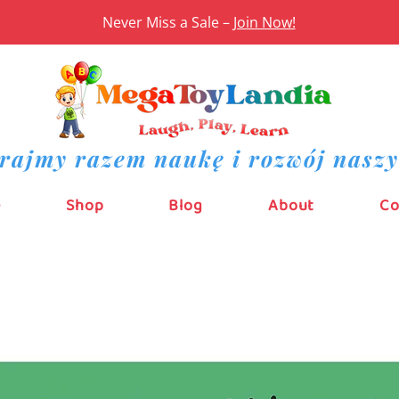
Never Miss a Sale –
Join Now!
rajmy razem naukę i rozwój naszy
e
Shop
Blog
About
Co