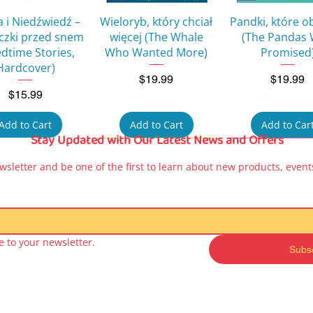
ay objects and experiences, described with
Quick View
Quick View
Quick Vie
 i Niedźwiedź –
Wieloryb, który chciał
Pandki, które o
eczki przed snem
więcej (The Whale
(The Pandas
edtime Stories,
Who Wanted More)
Promised
oy going outside.
Hardcover)
Price
Price
$19.99
$19.99
Price
$15.99
ay experiences
rds
Add to Cart
Add to Cart
Add to Car
s
Stay Updated with Our Latest News and Offers
ed edges
wsletter and be one of the first to learn about new products, events
rroundings
development
ngaging
 to your newsletter.
Subs
Quick View
Quick View
Quick Vie
a Peppa – Moje
Kicia Kocia Book for
Kicia Kocia Bo
sze kształty (My
Kids – Kto zepsuł
Kids – Idzie
irst Shapes)
samochód? (Who
urodziny (Goes
 the USA