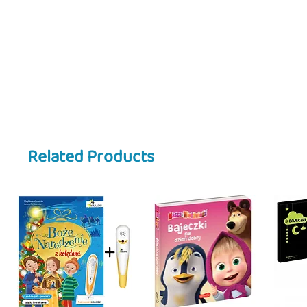
✨ Cechy:
• Historia o spacerze i codzienny
• Prosty język i wyrazy dźwiękon
• Kolorowe, kontrastowe ilustracj
• Kartonowe strony i zaokrąglone 
💡 Dlaczego warto:
• Zachęca dziecko do spacerów
• Pomaga poznawać świat wokół
• Rozwija słownictwo i mowę
Related Products
• Uczy poprzez zabawę i obserwa
🎯 Dla kogo:
• Wiek 1–4 lata
• Maluchy uczące się codziennych
• Rodziny polskie i dwujęzyczne 
🇺🇸 Description
Going for a Walk with Kicia Koci
Kicia Kocia and Nunuś go for a w