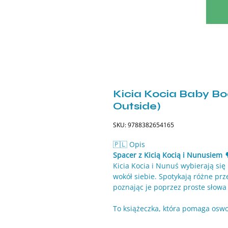
Kicia Kocia Baby Bo
Outside)
SKU: 9788382654165
🇵🇱 Opis
Spacer z Kicią Kocią i Nunusiem 
Kicia Kocia i Nunuś wybierają się
wokół siebie. Spotykają różne prz
poznając je poprzez proste słowa 
To książeczka, która pomaga oswo
wychodzenia z domu.