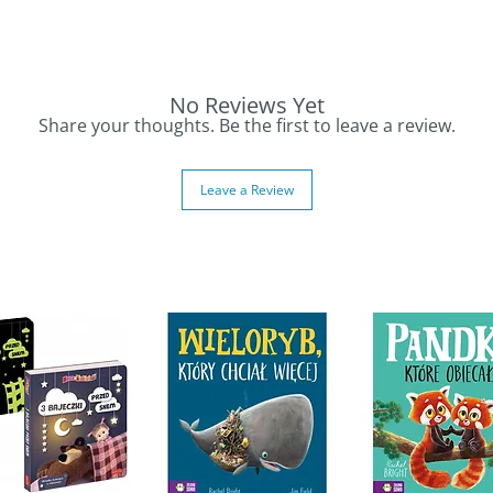
ch sytuacjach
aśladowcze
e
No Reviews Yet
rogi
Share your thoughts. Be the first to leave a review.
Leave a Review
cję
 czynności
w USA
a and Nunuś 🌳👣
alk and discover the world around them. Along