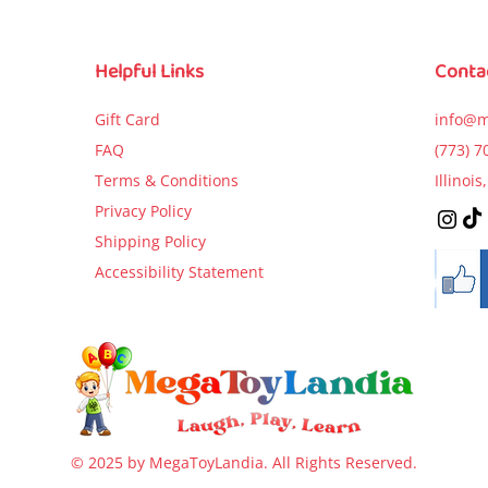
Broke the Car?)
Birthday Par
Price
$9.99
Price
Price
$5.99
$5.99
Helpful Links
Conta
Add to Cart
Add to Cart
Add to Car
Gift Card
info@m
FAQ
(773) 7
Terms & Conditions
Illinoi
Privacy Policy
Shipping Policy
Accessibility Statement
© 2025 by MegaToyLandia. All Rights Reserved.