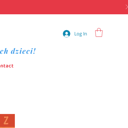
Log In
ch dzieci!
ntact