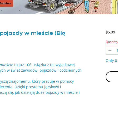
ojazdy w mieście (Big
P
$5.99
Quantity
Only 6 
mieście
to już 106. książka z tej wyjątkowej
zych w świat zawodów, pojazdów i codziennych
rzyszą znajomemu, który pracuje w pomocy
ecenia. Dzięki prostemu językowi i
czą się, jak działają duże pojazdy w mieście i
.
ch pracujących w mieście.