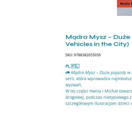
Mądra Mysz – Duże p
Vehicles in the City)
SKU: 9788382655056
PL 🇵🇱
🚛
Mądra Mysz – Duże pojazdy w 
serii, która wprowadza najmłods
wyzwań.
W tej części Hania i Michał towa
drogowej, podczas nietypowego zl
szczegółowym ilustracjom dzieci u
jak pomagają w codziennym życiu
Co znajdziesz w książeczce?
🚒 Opowieści o dużych pojazda