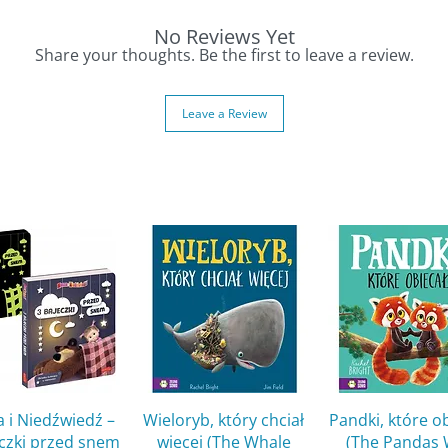
zegółów.
ogowej, łączącą zabawę z nauką.
No Reviews Yet
Share your thoughts. Be the first to leave a review.
nów dużych maszyn i miejskich przygód!
Leave a Review
the City
is the 106th title in this beloved
s to professions, vehicles, and daily
in their friend who works in roadside assistance
and detailed illustrations, children learn how
unning smoothly.
:
vehicles working in the city.
ssistance that combines learning with play.
 vehicles and city adventures!
Quick View
Quick View
Quick Vie
 i Niedźwiedź –
Wieloryb, który chciał
Pandki, które o
eczki przed snem
więcej (The Whale
(The Pandas