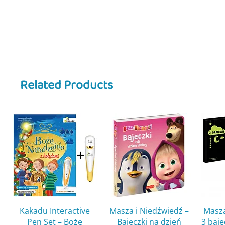
🎨 Bogate ilustracje pełne szc
🚧 Historię o pracy pomocy dr
Idealna propozycja dla małych fa
EN 🇺🇸
🚛
Clever Mouse – Big Vehicles in 
Related Products
educational series introducing kid
challenges.
In this story, Hania and Michał jo
on a unique job. With simple text 
big vehicles help keep the city r
Inside the book, kids will discover
🚒 Exciting stories about large 
🎨 Rich, detailed illustrations.
🚧 A fun tale about roadside a
A must-have for young fans of big
Quick View
Quick View
Kakadu Interactive
Masza i Niedźwiedź –
Masza
Pen Set – Boże
Bajeczki na dzień
3 baj