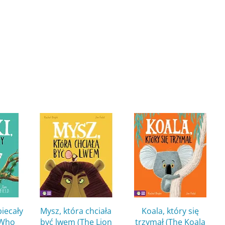
w
Quick View
Quick View
biecały
Mysz, która chciała
Koala, który się
 Who
być lwem (The Lion
trzymał (The Koala