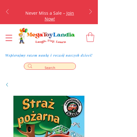
Never Miss a Sale –
Join
Now!
Wspierajmy razem naukę i rozwój naszych dzieci!