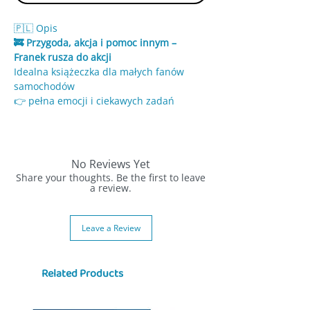
🇵🇱 Opis
🚒 Przygoda, akcja i pomoc innym –
Franek rusza do akcji
Idealna książeczka dla małych fanów
samochodów
👉 pełna emocji i ciekawych zadań
🔥 O czym jest historia?
Franek spotyka zmęczony wóz strażacki…
a chwilę później rozlega się syrena 🚨
No Reviews Yet
Na miejscu:
Share your thoughts. Be the first to leave
• płonący budynek
a review.
• akcja ratunkowa
• prawdziwe wyzwanie
Leave a Review
Franek postanawia pomóc i sam wciela
się w rolę strażaka
Related Products
🧠 Co wyróżnia tę książkę?
✔️ wciągająca historia dla dzieci
✔️ zagadki w środku – dziecko aktywnie