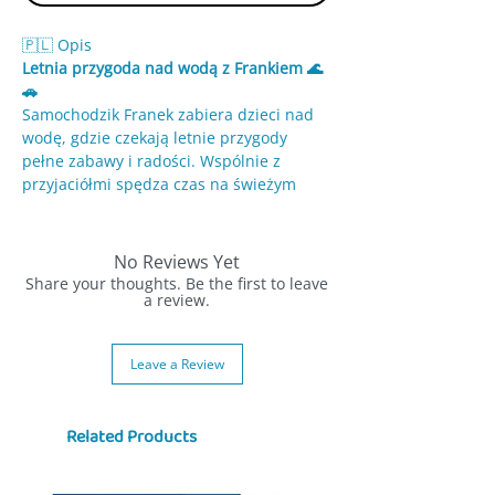
🇵🇱 Opis
Letnia przygoda nad wodą z Frankiem 🌊
🚗
Samochodzik Franek zabiera dzieci nad
wodę, gdzie czekają letnie przygody
pełne zabawy i radości. Wspólnie z
przyjaciółmi spędza czas na świeżym
powietrzu, odkrywając uroki wakacji.
To historia o przyjaźni i wspólnych
No Reviews Yet
chwilach.
Share your thoughts. Be the first to leave
a review.
✨ Cechy:
• Tematyka wakacyjna i zabawa nad wodą
Leave a Review
• Interaktywne zagadki i quizy
• Prosty język dla dzieci
• Kolorowe ilustracje
Related Products
💡 Dlaczego warto:
• Rozwija wyobraźnię i kreatywność