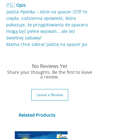
🇵🇱
Opis
Jadzia Pętelka – Idzie na spacer
🚶‍♀️💛 to
ciepła, codzienna opowieść, która
pokazuje, że przygotowania do spaceru
mogą być pełne wyzwań… ale też
świetnej zabawy!
Mama chce zabrać Jadzię na spacer po
deszczu, więc prosi, by dziewczynka
założyła kalosze i czapkę. Jadzia uwielbia
szalik i rękawiczki 🧤🧣, ale z czapką…
No Reviews Yet
trzeba trochę negocjacji 😉. W końcu
Share your thoughts. Be the first to leave
podejmuje właściwą decyzję i sama
a review.
wybiera odpowiednie ubranie — ucząc
się samodzielności i odpowiedzialności.
Leave a Review
Wyposażona w koparkę, wiatraczek i
kolorową kredę 🎒🧸, Jadzia rusza na
Related Products
przygodę. Gdy koparka wpada do kałuży,
na pomoc przychodzi starszy brat Staś,
proponując nowe zabawy.