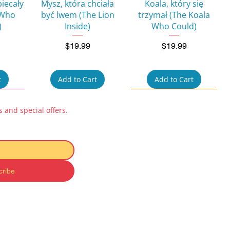
w
Quick View
Quick View
biecały
Mysz, która chciała
Koala, który się
 Who
być lwem (The Lion
trzymał (The Koala
)
Inside)
Who Could)
Price
Price
$19.99
$19.99
t
Add to Cart
Add to Cart
 and special offers.
cribe
w
Quick View
Quick View
ok for
Pucio uczy się mówić:
Kicia Kocia i Nunuś
 na
Zabawy
Baby Book – Zabawki
 to a
dźwiękonaśladowcze
(Toys)
ty)
(Learning to Talk)