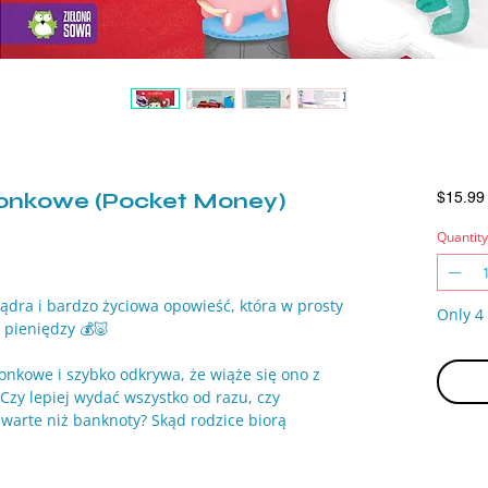
szonkowe (Pocket Money)
$15.99
Quantity
mądra i bardzo życiowa opowieść, która w prosty
Only 4 
 pieniędzy 💰🐷
onkowe i szybko odkrywa, że wiąże się ono z
Czy lepiej wydać wszystko od razu, czy
warte niż banknoty? Skąd rodzice biorą
prawdę można wydać to samo kieszonkowe dwa