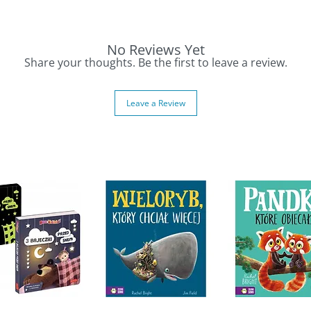
umieć podstawowe pojęcia związane z
az odpowiedzialnym podejmowaniem decyzji —
 i bliski dziecku sposób.
No Reviews Yet
Share your thoughts. Be the first to leave a review.
ycia przedszkolaka
bory
Leave a Review
ohaterem
iądzach, oszczędzaniu i wartościach —
olu.
a thoughtful Polish children’s book that
 financial concepts 💰🐷