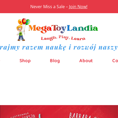
Never Miss a Sale –
Join Now!
rajmy razem naukę i rozwój naszy
e
Shop
Blog
About
Co