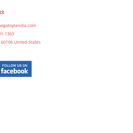
Price
$11.99
Price
$27.99
ct
Notify Me
t
Notify Me
egatoylandia.com
01-1363
s, 60106 United States