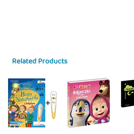
Ta książka pomaga dzieciom zroz
pieniędzmi, wartością rzeczy or
wszystko w bezpieczny, przystępny
📖 Seria
Staś Pętelka
:
• pokazuje codzienne sytuacje z ż
• pomaga zrozumieć emocje i wy
• wspiera rozwój samodzielności
• uczy poprzez identyfikację z b
Related Products
Idealna książka do rozmów o pien
zarówno w domu, jak i w przedszk
📚 Typ: Książka obrazkowa
👶 Wiek: 3–6 lat
🇺🇸 Description:
“
Staś Pętelka – Pocket Money
” is 
introduces young readers to basic