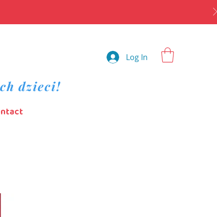
Log In
ch dzieci!
ntact