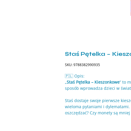
Staś Pętelka – Kie
SKU: 9788382990935
🇵🇱 Opis:
„
Staś Pętelka – Kieszonkowe
” to 
sposób wprowadza dzieci w świat
Staś dostaje swoje pierwsze kiesz
wieloma pytaniami i dylematami. 
oszczędzać? Czy monety są mniej 
pieniądze „ze ściany”? I czy na
razy?