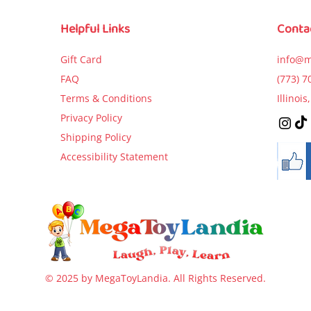
Price
$9.99
Price
Price
$5.99
$5.99
Helpful Links
Conta
Add to Cart
Add to Cart
Add to Car
Gift Card
info@m
FAQ
(773) 7
Terms & Conditions
Illinoi
Privacy Policy
Shipping Policy
Accessibility Statement
© 2025 by MegaToyLandia. All Rights Reserved.