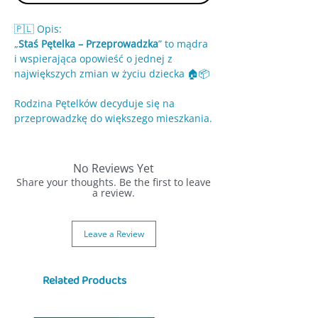
🇵🇱 Opis:
„
Staś Pętelka – Przeprowadzka
” to mądra
i wspierająca opowieść o jednej z
największych zmian w życiu dziecka 🏠📦
Rodzina Pętelków decyduje się na
przeprowadzkę do większego mieszkania.
Pakowanie, nowe miejsce, remont i
pożegnanie ze starym domem wywołują
wiele emocji. Staś i Jadzia muszą
No Reviews Yet
zmierzyć się z niepewnością, ciekawością
Share your thoughts. Be the first to leave
i obawami związanymi z nowym
a review.
początkiem.
Leave a Review
Książka w bardzo naturalny sposób
pokazuje dzieciom, że zmiany mogą być
trudne, ale też pełne nowych możliwości.
Related Products
Pomaga oswoić lęk przed nieznanym i
uczy, że dom to przede wszystkim
rodzina i poczucie bezpieczeństwa.