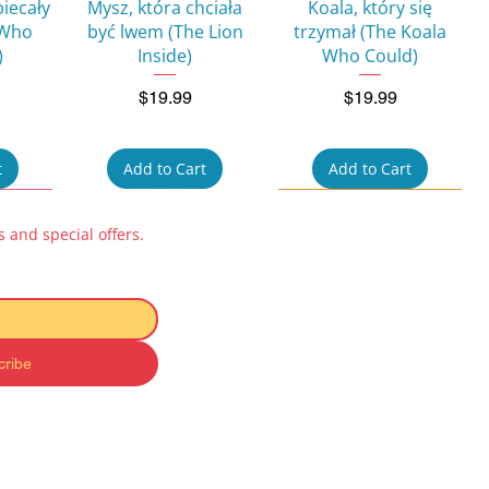
w
Quick View
Quick View
biecały
Mysz, która chciała
Koala, który się
 Who
być lwem (The Lion
trzymał (The Koala
)
Inside)
Who Could)
Price
Price
$19.99
$19.99
t
Add to Cart
Add to Cart
 and special offers.
cribe
w
Quick View
Quick View
ok for
Pucio uczy się mówić:
Kicia Kocia i Nunuś
 na
Zabawy
Baby Book – Zabawki
 to a
dźwiękonaśladowcze
(Toys)
ty)
(Learning to Talk)