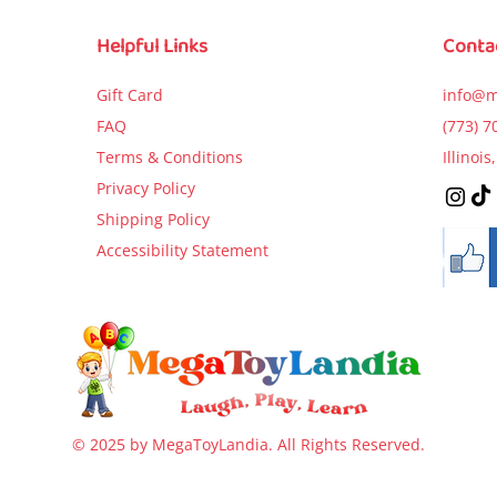
Price
$9.99
Price
Price
$5.99
$5.99
Helpful Links
Conta
Add to Cart
Add to Cart
Add to Car
Gift Card
info@m
FAQ
(773) 7
Terms & Conditions
Illinoi
Privacy Policy
Shipping Policy
Accessibility Statement
© 2025 by MegaToyLandia. All Rights Reserved.