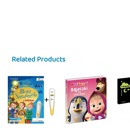
i rozmów 📚✨. Wesołe, czytelne i
sprawiają, że maluch chętnie wrac
Dlaczego warto?
• 🛒 Uczy o codziennych obowiązk
• 👧 Idealna dla przedszkolaków
• 🎨 Barwne, angażujące ilustracj
• 🧠 Wspiera rozwój poznawczy i 
• 📚 Część uwielbianej serii o Jadz
Related Products
Świetny wybór do wspólnego czyt
życie!
🇺🇸
Description
Jadzia Pętelka – Goes Shopping
🛒
little readers on a grocery trip w
aisles, learn about everyday prod
shopping list.
This series helps children unders
teeth, bedtime, preparing for wa
independence, observation, and pa