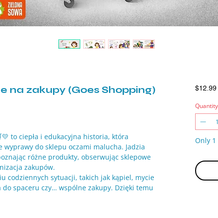
zie na zakupy (Goes Shopping)
$12.99
Quantity
💛 to ciepła i edukacyjna historia, która
Only 1 
ne wyprawy do sklepu oczami malucha. Jadzia
poznając różne produkty, obserwując sklepowe
anizacja zakupów.
u codziennych sytuacji, takich jak kąpiel, mycie
a do spaceru czy… wspólne zakupy. Dzięki temu
umieć swoje własne doświadczenia.
ywizujące elementy zachęcają dzieci do interakcji