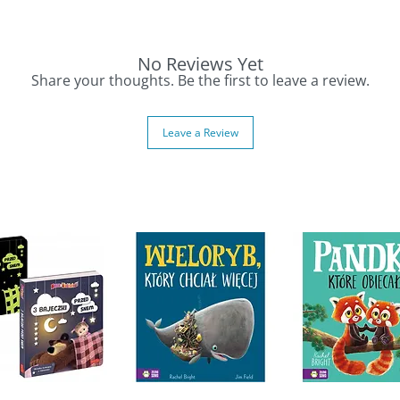
lustracje pomagają utrzymać uwagę dziecka i
a do książeczki.
No Reviews Yet
ach i zakupach
Share your thoughts. Be the first to leave a review.
e
społeczne umiejętności
Leave a Review
i Pętelce
ania i rozmów o tym, jak wygląda prawdziwe
💛 is a sweet and educational story that takes
ith Jadzia and her family. Kids discover grocery
ucts, and follow Jadzia as she helps with the
tand daily routines such as bath time, brushing
lks — and now, shopping. It encourages
rticipation in family tasks.