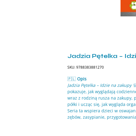
Jadzia Pętelka – Id
SKU: 9788383881270
🇵🇱
Opis
Jadzia Pętelka – Idzie na zakupy
🛒
pokazuje, jak wyglądają codzien
wraz z rodziną rusza na zakupy, 
półki i ucząc się, jak wygląda org
Seria ta wspiera dzieci w oswajani
zębów, zasypianie, przygotowani
mali czytelnicy mogą łatwiej roz
Prosty język, krótkie zdania i akt