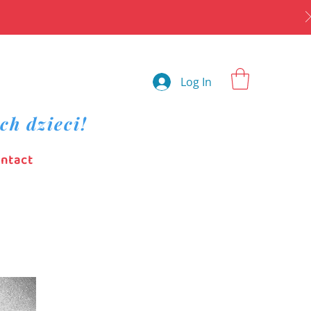
Log In
ch dzieci!
ntact