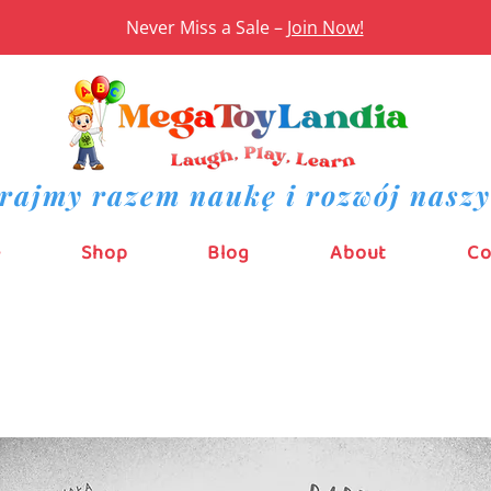
Never Miss a Sale –
Join Now!
rajmy razem naukę i rozwój naszy
e
Shop
Blog
About
Co