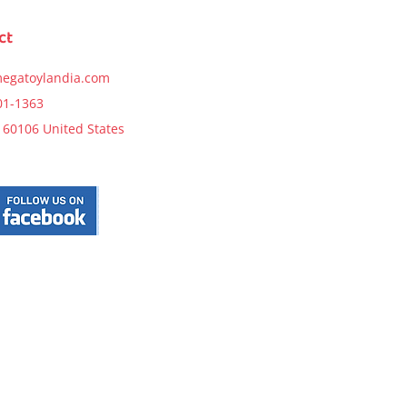
Price
$11.99
Price
$27.99
ct
Notify Me
t
Notify Me
egatoylandia.com
01-1363
s, 60106 United States