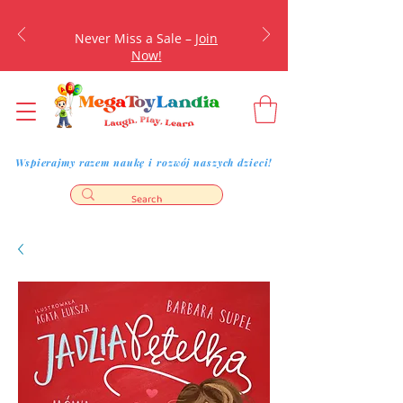
Never Miss a Sale –
Join
Now!
Wspierajmy razem naukę i rozwój naszych dzieci!