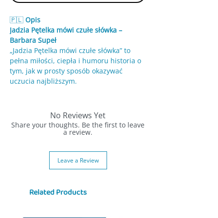
🇵🇱
Opis
Jadzia Pętelka mówi czułe słówka –
Barbara Supeł
„Jadzia Pętelka mówi czułe słówka” to
pełna miłości, ciepła i humoru historia o
tym, jak w prosty sposób okazywać
uczucia najbliższym.
Czy niedzielny poranek może być
idealny?
Z kochającą rodziną — jak najbardziej!
No Reviews Yet
W domu Jadzi wystarczy wspólne
Share your thoughts. Be the first to leave
śniadanie, rozmowy, wygłupy,
a review.
przytulanie, łaskotki i oczywiście…
czułe
słówka
, które potrafią rozświetlić cały
Leave a Review
dzień. Jadzia pokazuje, że miłość można
okazać na wiele sposobów — słowami,
gestami i drobnymi czynami, które mają
Related Products
ogromne znaczenie.
Książeczka zachęca dzieci do wyrażania
emocji, mówienia „kocham cię”,